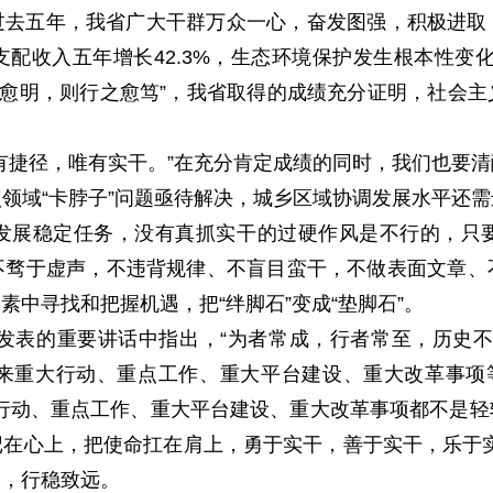
过去五年，我省广大干群万众一心，奋发图强，积极进取
配收入五年增长42.3%，生态环境保护发生根本性变
之愈明，则行之愈笃”，我省取得的成绩充分证明，社会
有捷径，唯有实干。”在充分肯定成绩的同时，我们也要
领域“卡脖子”问题亟待解决，城乡区域协调发展水平还
发展稳定任务，没有真抓实干的过硬作风是不行的，只
不骛于虚声，不违背规律、不盲目蛮干，不做表面文章、
中寻找和把握机遇，把“绊脚石”变成“垫脚石”。
上发表的重要讲话中指出，“为者常成，行者常至，历史
来重大行动、重点工作、重大平台建设、重大改革事项等
重大行动、重点工作、重大平台建设、重大改革事项都不是
在心上，把使命扛在肩上，勇于实干，善于实干，乐于实干
浪，行稳致远。