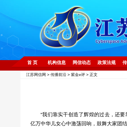
首 页
机构信息
网信动态
政策法规
传
江苏网信网
>
传播前沿
>
紫金e评
> 正文
“我们靠实干创造了辉煌的过去，还要
亿万中华儿女心中激荡回响，鼓舞大家团