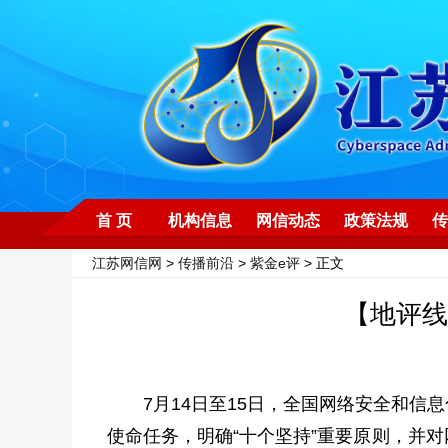
首 页
机构信息
网信动态
政策法规
传
江苏网信网
>
传播前沿
>
紫金e评
> 正文
【地评线
7月14日至15日，全国网络安全和
使命任务，明确“十个坚持”重要原则，并