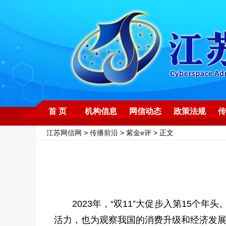
首 页
机构信息
网信动态
政策法规
传
江苏网信网
>
传播前沿
>
紫金e评
> 正文
2023年，“双11”大促步入第15个
活力，也为观察我国的消费升级和经济发