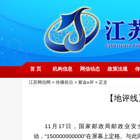
首 页
机构信息
网信动态
政策法规
传
江苏网信网
>
传播前沿
>
紫金e评
> 正文
【地评线
11月17日，国家邮政局邮政业
动，“150000000000”在屏幕上