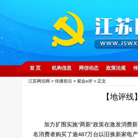
首 页
机构信息
网信动态
政策法规
传
江苏网信网
>
传播前沿
>
紫金e评
> 正文
【地评线
加力扩围实施“两新”政策在激发消费新
名消费者购买了逾487万台以旧换新家电