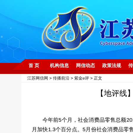
首 页
机构信息
网信动态
政策法规
传
江苏网信网
>
传播前沿
>
紫金e评
> 正文
【地评线】
今年前5个月，社会消费品零售总额20
月加快1.3个百分点。5月份社会消费品