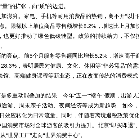
量”的扩张，向“质”的迈进。
加澎湃。家电、手机等耐用消费品的热销，离不开“以旧
百分点。限额以上单位商品零售额增长8.2%，增速比上月加
，也更好推动了绿色低碳转型。政策的持续给力，不仅
往。
的亮点。前5个月服务零售额同比增长5.2%，增速高于商
28.3%，表明居民对健康、文化、休闲等“非必需品”的
验馆、高端健身课程等新业态，正在改变传统的消费模
是多重动能叠加的结果。今年“五一”“端午”假期，出游
短途游、周末亲子活动、夜间经济等成为新趋势。如今，北
假日效应转化为日常流量。同时，伴随着离境退税政策优化，
国消费市场对全球游客的吸引力提升。北京“即买即退”、
“世界工厂”走向“世界消费中心”。