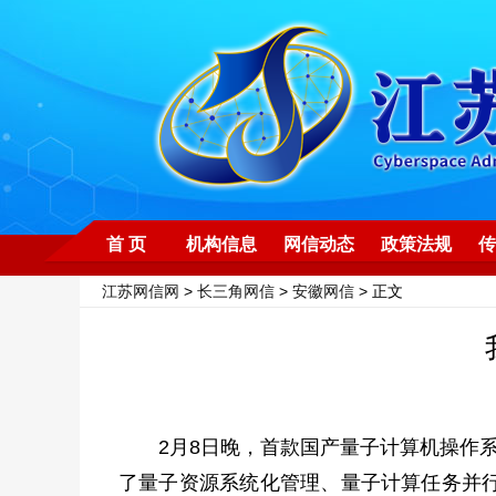
首 页
机构信息
网信动态
政策法规
传
江苏网信网
>
长三角网信
>
安徽网信
> 正文
2月8日晚，首款国产量子计算机操作
了量子资源系统化管理、量子计算任务并