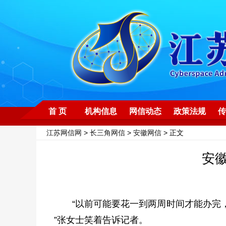
首 页
机构信息
网信动态
政策法规
传
江苏网信网
>
长三角网信
>
安徽网信
> 正文
安徽
“以前可能要花一到两周时间才能办完
”张女士笑着告诉记者。