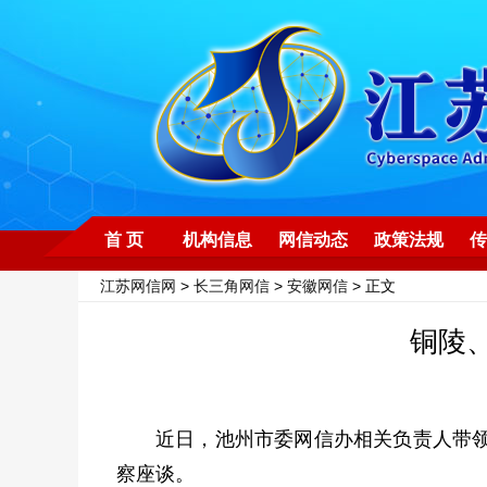
首 页
机构信息
网信动态
政策法规
传
江苏网信网
>
长三角网信
>
安徽网信
> 正文
铜陵
近日，池州市委网信办相关负责人带领
察座谈。