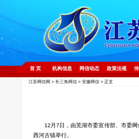
首 页
机构信息
网信动态
政策法规
传
江苏网信网
>
长三角网信
>
安徽网信
> 正文
12月7日，由芜湖市委宣传部、市委
西河古镇举行。