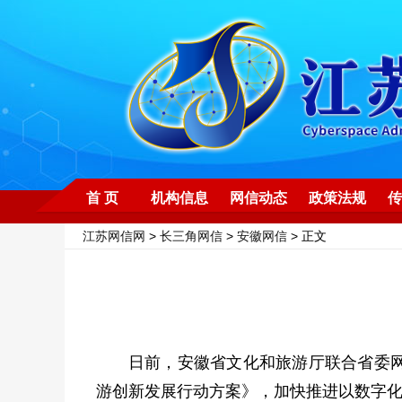
首 页
机构信息
网信动态
政策法规
传
江苏网信网
>
长三角网信
>
安徽网信
> 正文
日前，安徽省文化和旅游厅联合省委
游创新发展行动方案》，加快推进以数字