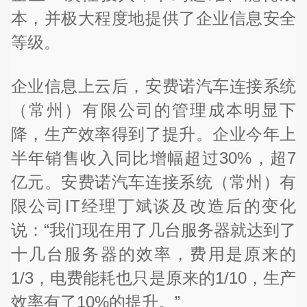
本，并极大程度地提供了企业信息安全
等级。
企业信息上云后，安费诺汽车连接系统
（常州）有限公司的管理成本明显下
降，生产效率得到了提升。企业今年上
半年销售收入同比增幅超过30%，超7
亿元。安费诺汽车连接系统（常州）有
限公司IT经理丁斌谈及改造后的变化
说：“我们现在用了几台服务器就达到了
十几台服务器的效率，费用是原来的
1/3，电费能耗也只是原来的1/10，生产
效率有了10%的提升。”