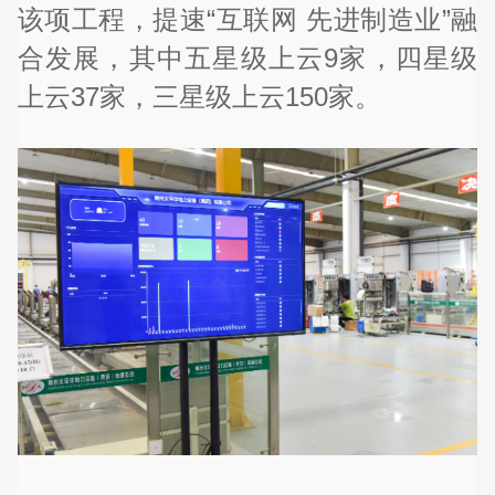
该项工程，提速“互联网 先进制造业”融
合发展，其中五星级上云9家，四星级
上云37家，三星级上云150家。