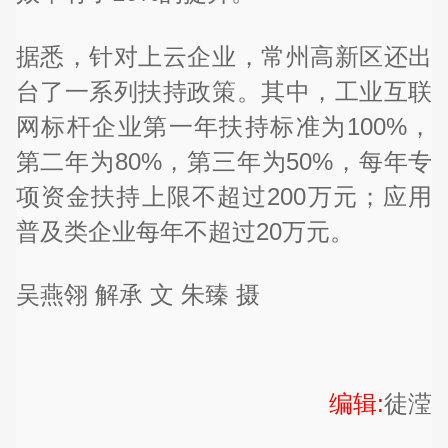
据悉，针对上云企业，常州高新区还出
台了一系列扶持政策。其中，工业互联
网标杆企业第一年扶持标准为100%，
第二年为80%，第三年为50%，每年专
项资金扶持上限不超过200万元；应用
普及类企业每年不超过20万元。
吴燕翎 解承 文 朱臻 摄
编辑:
徒滢