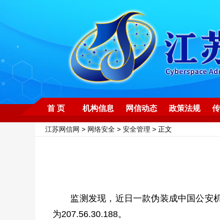
首 页
机构信息
网信动态
政策法规
传
江苏网信网
>
网络安全
>
安全管理
> 正文
监测发现，近日一款伪装成中国公安机关对外
为207.56.30.188。