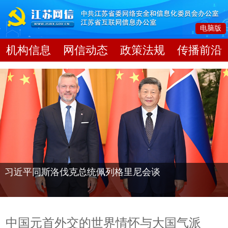
电脑版
机构信息
网信动态
政策法规
传播前沿
习近平同斯洛伐克总统佩列格里尼会谈
中国元首外交的世界情怀与大国气派