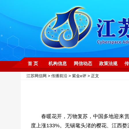
首 页
机构信息
网信动态
政策法规
传
江苏网信网
>
传播前沿
>
紫金e评
> 正文
春暖花开，万物复苏，中国多地迎来赏
度上涨133%。无锡鼋头渚的樱花、江西