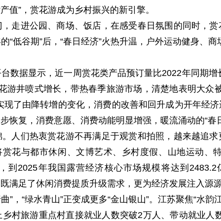
“产值”，赏花游成为乡村振兴的新引擎。
门，走进公园、商场、饭店，在感受春日氛围的同时，赏
的“低谷期”后，“春日经济”火热升温，户外运动健身、商
。
台数据显示，近一周赏花类产品预订量比2022年同期增长
赏花游井喷式增长，带热春季旅游市场，清楚地表明大众被
，实现了由降转增的变化，消费的改善和回升成为开年经
步恢复，消费意愿、消费动能明显增强，暖流涌动的“春
锦。人们热衷赏花游不再满足于观赏和拍照，越来越追求
将赏花与都市休闲、文博艺术、乡村度假、山地运动、特色
，到2025年我国露营经济核心市场规模将达到2483.2
收，既满足了休闲消费提质升级需求，更为经济发展注入源
行曲”，“绿水青山”正变成更多“金山银山”。江苏聚焦“水
乡村旅游重点村直接就业人数突破2万人、带动就业人数