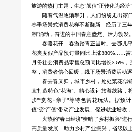
旅游的热门主题，生态“颜值”正转化为经济
随着气温逐渐攀升，人们纷纷走出家
春季场景式消费花样不断翻新。经历了三年
潮”涌动，奋进的中国春意盎然、活力勃发
春暖花开，春游踏青正当时。去哪儿平
花类度假产品预订量同比上涨880%……
月份社会消费品零售总额同比增长3.5%
整，消费者信心回暖，线下场景消费活动逐
春去春又归，城市乡村，处处繁花似
宜打造特色“花海”、精心设计旅游线路，
步”“赏花+亲子”等特色赏花玩法。据预计
值”变“产值”带动产业发展、促进就业增
火热的“春日经济”奏响了乡村振兴“进
高质量发展，助力乡村产业振兴，省级以上