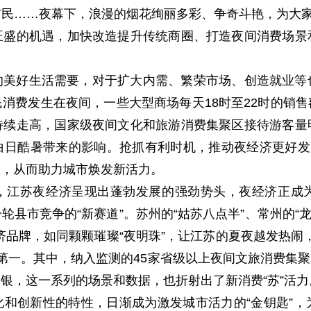
民……夜幕下，浪漫的烟花绚丽多彩、争奇斗艳，为大家
旺盛的机遇，加快改造提升传统商圈、打造夜间消费场景
的美好生活需要，对于扩大内需、繁荣市场、创造就业等
民消费发生在夜间，一些大型商场每天18时至22时的销售
持续走高，国家级夜间文化和旅游消费集聚区接待游客量
日酷暑带来的影响。抢抓有利时机，推动夜经济更好发
生，从而助力城市焕发新活力。
，江苏夜经济呈现出蓬勃发展的强劲势头，夜经济正成
市竞争的“新赛道”。苏州的“姑苏八点半”、常州的“龙城
济品牌，如同颗颗璀璨“夜明珠”，让江苏的夏夜越发热闹，
国第一。其中，纳入监测的45家省级以上夜间文旅消费集聚区共
银，这一系列的场景和数据，也折射出了新消费“苏”活力
和创新性的特性，日渐成为激发城市活力的“金钥匙”