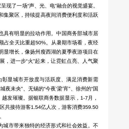
呈现了一场“声、光、电”融合的视觉盛宴。
和集聚区，持续提高夜间消费便利度和活跃
也具有明显的拉动作用。中国商务部城市居
额占全天比重超50%。从暑期市场看，夜经
明显增长，像扬州瘦西湖的夏季夜游项目在
展，进一步“火”起来，让霓虹点亮、人气聚
为彰显城市开放度与活跃度、满足消费新需
夜未央”、无锡的“今夜‘梁’宵”、徐州的“国
越发璀璨。据银联商务数据显示，1-7月，
接待游客1.54亿人次，游客消费359.50
。
，为城市带来独特的经济形式和社会效益。不