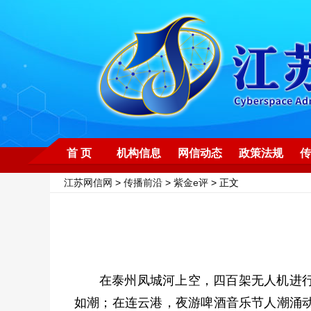
首 页
机构信息
网信动态
政策法规
传
江苏网信网
>
传播前沿
>
紫金e评
> 正文
在泰州凤城河上空，四百架无人机进
如潮；在连云港，夜游啤酒音乐节人潮涌