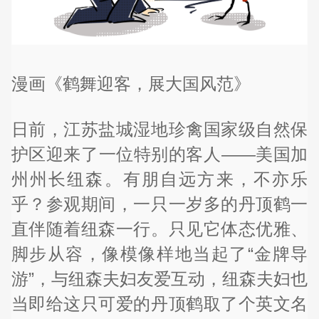
漫画《鹤舞迎客，展大国风范》
日前，江苏盐城湿地珍禽国家级自然保
护区迎来了一位特别的客人——美国加
州州长纽森。有朋自远方来，不亦乐
乎？参观期间，一只一岁多的丹顶鹤一
直伴随着纽森一行。只见它体态优雅、
脚步从容，像模像样地当起了“金牌导
游”，与纽森夫妇友爱互动，纽森夫妇也
当即给这只可爱的丹顶鹤取了个英文名