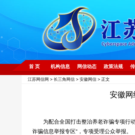
首 页
机构信息
网信动态
政策法规
传
江苏网信网
>
长三角网信
>
安徽网信
> 正文
安徽网
为配合全国打击整治养老诈骗专项行动
诈骗信息举报专区”，专项受理公众举报。