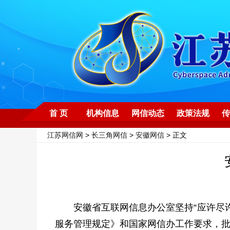
首 页
机构信息
网信动态
政策法规
传
江苏网信网
>
长三角网信
>
安徽网信
> 正文
安徽省互联网信息办公室坚持“应许尽许
服务管理规定》和国家网信办工作要求，批