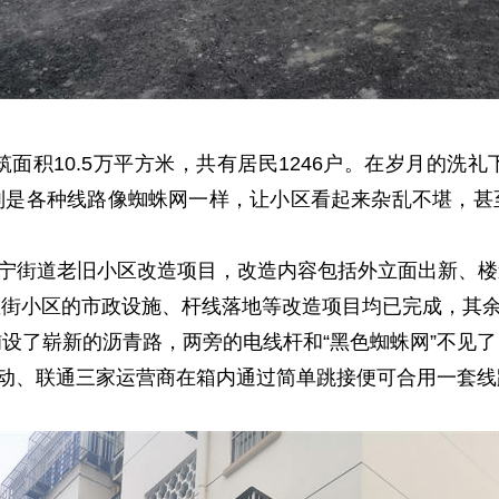
筑面积10.5万平方米，共有居民1246户。在岁月的洗
别是各种线路像蜘蛛网一样，让小区看起来杂乱不堪，甚
入天宁街道老旧小区改造项目，改造内容包括外立面出新、
直街小区的市政设施、杆线落地等改造项目均已完成，其
设了崭新的沥青路，两旁的电线杆和“黑色蜘蛛网”不见
移动、联通三家运营商在箱内通过简单跳接便可合用一套