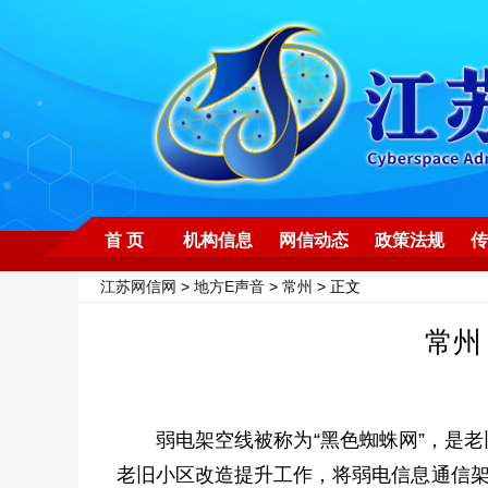
首 页
机构信息
网信动态
政策法规
传
江苏网信网
>
地方E声音
>
常州
> 正文
常州
弱电架空线被称为“黑色蜘蛛网”，是老
老旧小区改造提升工作，将弱电信息通信架