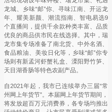
活动现场设年味钟楼、瑞龙市集、礼遇
龙城、乡味“邮”你、寻味江南、开运龙
年、耀美新颜、潮流指南、智电易选9
个直播间，提供千余款种类丰富、品质
优良的商品供市民在线选择。其中，瑞
龙市集专场准备了南北货、中外名酒、
食品粮油、美妆日化等，乡味“邮”你专
场则有新孟河虾蟹礼盒、溧阳野竹笋、
天目湖香肠等特色农副产品。
自2021年起，我市已连续举办三届“常
州网上年货节”。本届网上年货节期间，
将发放超百万元消费券，各专场均推出