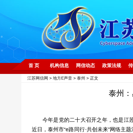
首 页
机构信息
网信动态
政策法规
传
江苏网信网
>
地方E声音
>
泰州
> 正文
泰州：
今年是党的二十大召开之年，也是江
近日，泰州市“e路同行·共创未来”网络