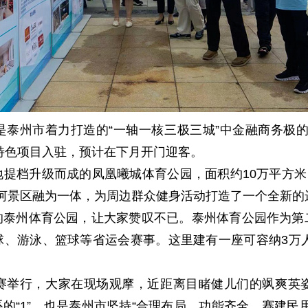
泰州市着力打造的“一轴一核三极三城”中金融商务极
特色项目入驻，预计在下月开门迎客。
提档升级而成的凤凰曦城体育公园，面积约10万平方米，
河景区融为一体，为周边群众健身活动打造了一个全新的
的泰州体育公园，让大家赞叹不已。泰州体育公园作为第
、游泳、篮球等省运会赛事。这里建有一座可容纳3万人
。
赛举行，大家在现场观摩，近距离目睹健儿们的飒爽英
体系的“1”，也是泰州市坚持“合理布局、功能齐全、赛建