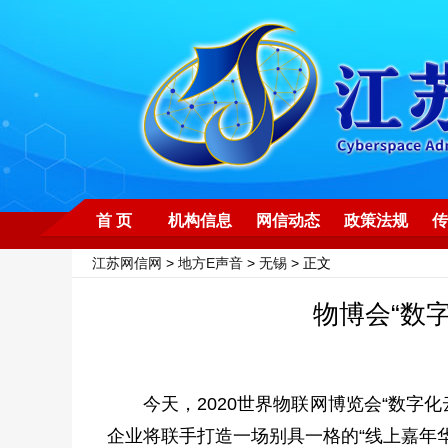
首 页
机构信息
网信动态
政策法规
传
江苏网信网
>
地方E声音
>
无锡
> 正文
物博会“数
今天，2020世界物联网博览会“数字
企业将联手打造一场别具一格的“线上嘉年华