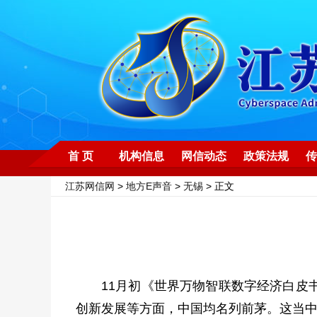
首 页
机构信息
网信动态
政策法规
传
江苏网信网
>
地方E声音
>
无锡
> 正文
11月初《世界万物智联数字经济白皮
创新发展等方面，中国均名列前茅。这当