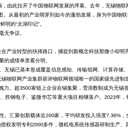
无锡，由此拉开了中国物联网发展的序幕。去年，无锡物联网
业分布图。从最初的产业萌芽到如今的蓬勃发展，身为中国物
鲜明的“太湖印记”。
，毫无争议。
正处在产业转型的抉择路口，捕捉到新概念科技那微小却明亮
金量的成绩单里看分明。
力。无锡已基本形成覆盖信息感知、传输组网、计算存储、
，无锡物联网产业集群获评物联网领域唯一的国家级先进制
魄力。超3500家链上企业在锡集聚，雪浪数制成为无锡
技、胜钢电子、鉴微华芯等重大项目相继落户。2023年，物
性。汇聚创新载体近200家，平均研发投入强度7.36%，
均授权发明专利2000多件，微机电系统传感器研制生产