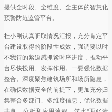
提供全时段、全维度、全主体的智慧化
预警防范监管平台。
杜小刚认真听取情况汇报，充分肯定平
台建设取得的阶段性成效，强调要以时
不我待的紧迫感抓紧时序进度，推动平
台尽快投用、发挥作用。一要强化数据
整合。深度聚焦建筑场所和场所隐患，
在确保数据安全的前提下，更加充分归
集整合多部门、多维度信息，优化数据
共享、分析和应用流程，筑牢“两张清