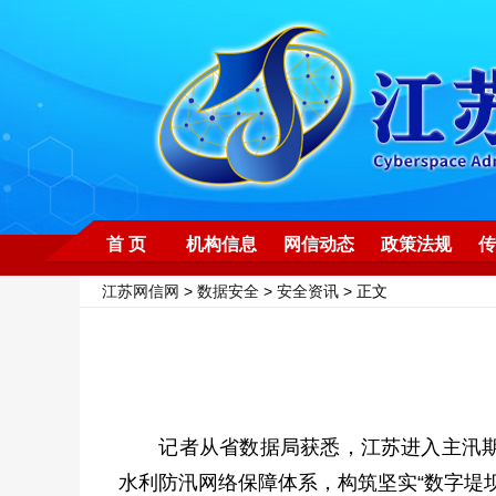
首 页
机构信息
网信动态
政策法规
传
江苏网信网
>
数据安全
>
安全资讯
> 正文
记者从省数据局获悉，江苏进入主汛期以
水利防汛网络保障体系，构筑坚实“数字堤坝