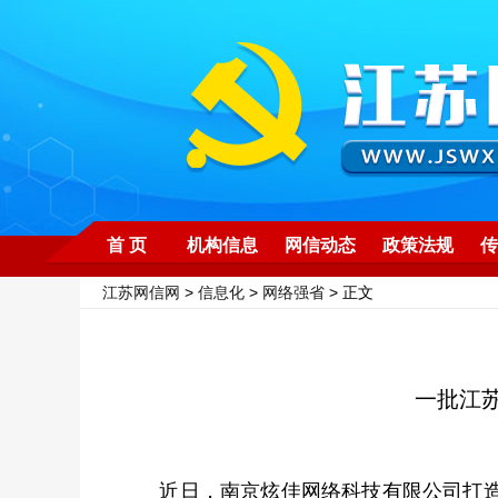
首 页
机构信息
网信动态
政策法规
传
江苏网信网
>
信息化
>
网络强省
> 正文
一批江
近日，南京炫佳网络科技有限公司打造的柬埔寨